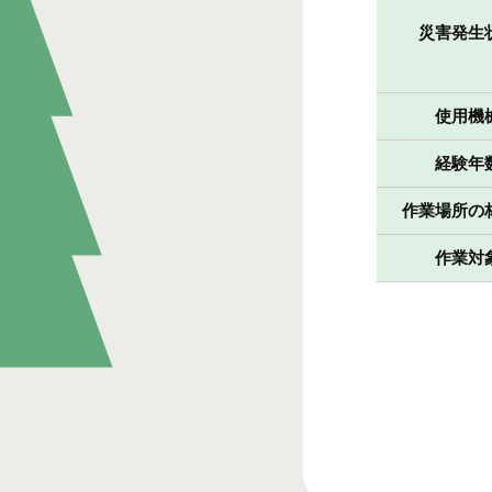
災害発生
使用機
経験年
作業場所の
作業対