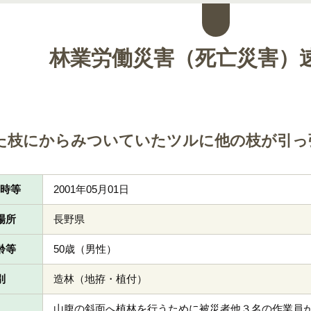
林業労働災害（死亡災害）
た枝にからみついていたツルに他の枝が引っ
日時等
2001年05月01日
場所
長野県
齢等
50歳（男性）
別
造林（地拵・植付）
山腹の斜面へ植林を行うために被災者他３名の作業員