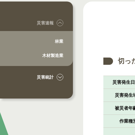
災害速報
林業
木材製造業
切っ
災害統計
災害発生
災害発生
被災者年
作業種