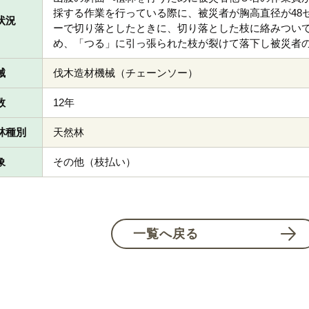
採する作業を行っている際に、被災者が胸高直径が48
状況
ーで切り落としたときに、切り落とした枝に絡みつい
め、「つる」に引っ張られた枝が裂けて落下し被災者
械
伐木造材機械（チェーンソー）
数
12年
林種別
天然林
象
その他（枝払い）
一覧へ戻る