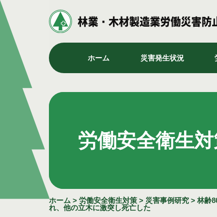
ホーム
災害発生状況
労働安全衛生対
ホーム
>
労働安全衛生対策
>
災害事例研究
>
林齢
れ、他の立木に激突し死亡した