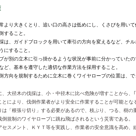
策
常より大きくとり、追い口の高さは低めにし、くさびを用いて
倒すること。
採は、ガイドブロックを用いて牽引の方向を変えるなど、チル
うにすること。
プが別の立木に引っ掛かるような状況が事前に分かっていたの
など、基本を遵守した適切な作業方法を採用すること。
倒方向を規制するために立木に巻くワイヤロープの位置は、で
、大径木の伐採は、小・中径木に比べ危険が増すことから、｢追
ことにより、伐倒作業者がより安全に作業することが可能とな
りは「根張り切り」する必要があるので、枝ぶり、つる、樹の
伐倒規制のワイヤロープに跳ね飛ばされるという災害である。
アセスメント、ＫＹＴ等を実践し、作業者の安全意識を高め、