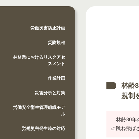
労働災害防止計画
災防規程
林材業におけるリスクアセ
スメント
作業計画
林齢
災害分析と対策
規制
労働安全衛生管理組織モデ
ル
林齢80年
に跳ね飛ば
労働災害発生時の対応