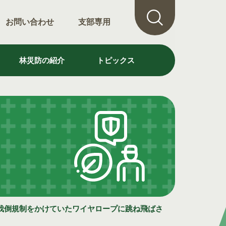
お問い合わせ
支部専用
林災防の紹介
トピックス
、伐倒規制をかけていたワイヤロープに跳ね飛ばさ