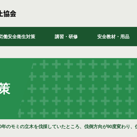
労働安全衛生対策
講習・研修
安全教材・用品
策
80年のモミの立木を伐採していたところ、伐倒方向が90度変わり