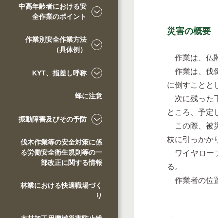
中高年齢者における安
全作業のポイント
災害の概要
作業別安全作業方法
（具体例）
作業は、仏閣
作業は、伐倒
KYT、指差し呼称
に倒すことと
蜂に注意
次に残った下
ところ、予定
振動障害及びその予防
この際、被災
枝に引っかか
伐木作業等の安全対策に係
る労働安全衛生規則等の一
ワイヤロープ
部改正に関する情報
る。
作業者の位置
林業における快適職場づく
り