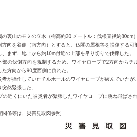
の裏山のモミの立木（樹高約20 メートル：伐根直径約80cm
方向を谷側（南方向）とすると、仏閣の屋根等を損傷する可
し、まず、地上から約10m付近の上部を吊り切りで伐採した。
部の伐倒方向を規制するため、ワイヤロープで2方向からチ
した方向から90度西側に倒れた。
者が操作していたチルホールのワイヤロープが緩んでいたが
り突然緊張した。
の近くにいた被災者が緊張したワイヤロープに跳ね飛ばされ
関係等は、災害見取図参照