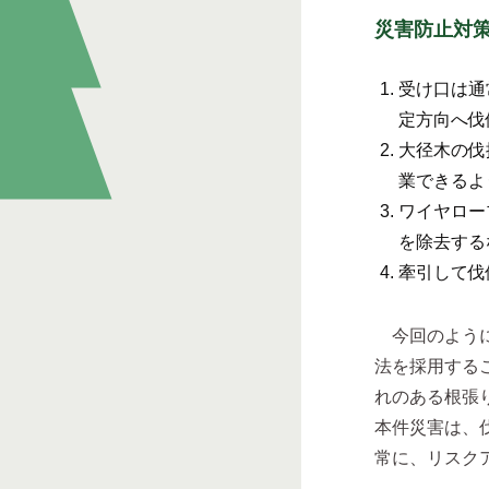
災害防止対
受け口は通
定方向へ伐
大径木の伐
業できるよ
ワイヤロー
を除去する
牽引して伐
今回のように
法を採用する
れのある根張
本件災害は、
常に、リスク